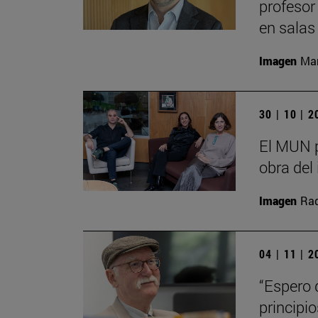
profesor
en salas
Imagen
Man
30 | 10 | 
El MUN p
obra del 
Imagen
Raq
04 | 11 | 
“Espero 
principi