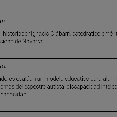
2024
l historiador Ignacio Olábarri, catedrático eméri
rsidad de Navarra
2024
adores evalúan un modelo educativo para alu
tornos del espectro autista, discapacidad intelec
iscapacidad