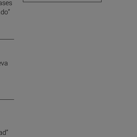
lases
ado”
eva
ad”