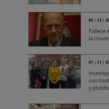
05 | 12 | 
Fallece e
la Unive
07 | 11 | 
Investig
con tras
y plurid