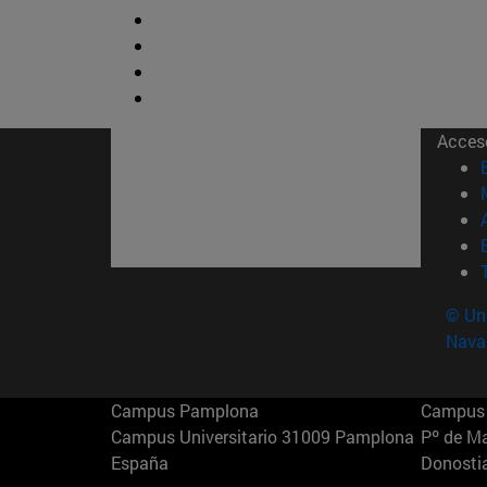
Acces
© Uni
Nava
Campus Pamplona
Campus 
Campus Universitario 31009 Pamplona
Pº de M
España
Donosti