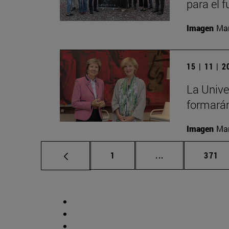
para el 
Imagen
Man
15 | 11 | 
La Unive
formarán
Imagen
Man
Página
Páginas intermed
Págin
1
...
371