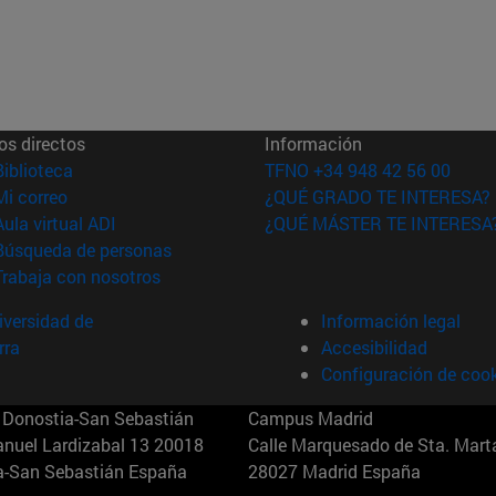
os directos
Información
(abre en nueva ventana)
Biblioteca
TFNO +34 948 42 56 00
(abre en nueva ventana)
Mi correo
¿QUÉ GRADO TE INTERESA?
(abre en nueva ventana)
Aula virtual ADI
¿QUÉ MÁSTER TE INTERESA
(abre en nueva ventana)
Búsqueda de personas
(abre en nueva ventana)
Trabaja con nosotros
versidad de
Información legal
rra
Accesibilidad
Configuración de coo
Donostia-San Sebastián
Campus Madrid
anuel Lardizabal 13 20018
Calle Marquesado de Sta. Marta
a-San Sebastián España
28027 Madrid España