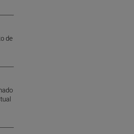
to de
mnado
tual