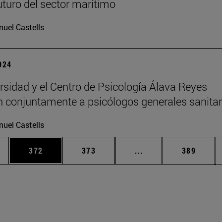
futuro del sector marítimo
uel Castells
2024
rsidad y el Centro de Psicología Álava Reyes
 conjuntamente a psicólogos generales sanitar
uel Castells
ias Use TAB para desplazarse.
a
Página
Página
Páginas intermedias 
Página
372
373
...
389