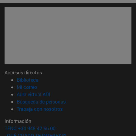
Accesos directos
(abre en nueva ventana)
Biblioteca
(abre en nueva ventana)
Mi correo
(abre en nueva ventana)
Aula virtual ADI
(abre en nueva ventana)
Búsqueda de personas
(abre en nueva ventana)
Trabaja con nosotros
Información
TFNO +34 948 42 56 00
¿QUÉ GRADO TE INTERESA?