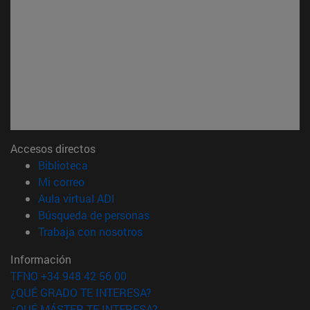
Accesos directos
(abre en nueva ventana)
Biblioteca
(abre en nueva ventana)
Mi correo
(abre en nueva ventana)
Aula virtual ADI
(abre en nueva ventana)
Búsqueda de personas
(abre en nueva ventana)
Trabaja con nosotros
Información
TFNO +34 948 42 56 00
¿QUÉ GRADO TE INTERESA?
¿QUÉ MÁSTER TE INTERESA?