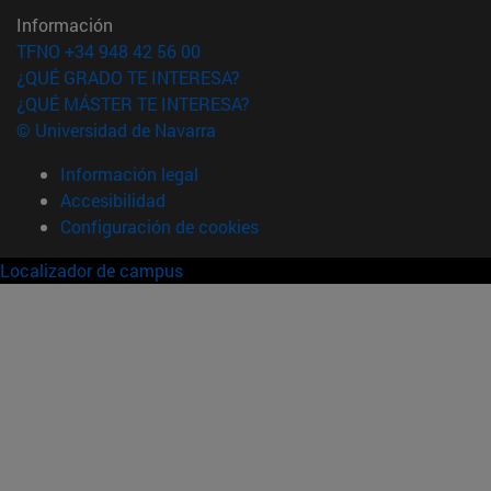
Información
TFNO +34 948 42 56 00
¿QUÉ GRADO TE INTERESA?
¿QUÉ MÁSTER TE INTERESA?
© Universidad de Navarra
Información legal
Accesibilidad
Configuración de cookies
Localizador de campus