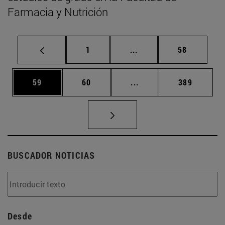
Farmacia y Nutrición
Página
Páginas intermedias Us
Página
1
...
58
Página
Página
Páginas intermedias U
Página
59
60
...
389
BUSCADOR NOTICIAS
Desde