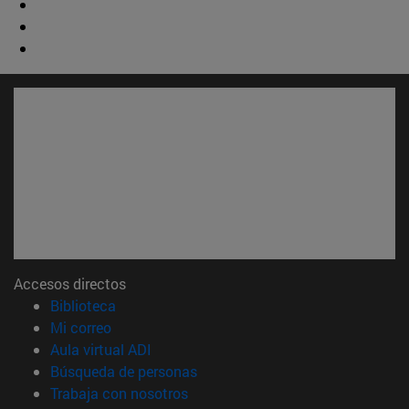
Accesos directos
(abre en nueva ventana)
Biblioteca
(abre en nueva ventana)
Mi correo
(abre en nueva ventana)
Aula virtual ADI
(abre en nueva ventana)
Búsqueda de personas
(abre en nueva ventana)
Trabaja con nosotros