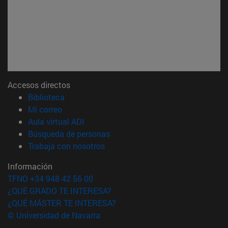
Accesos directos
(abre en nueva ventana)
Biblioteca
(abre en nueva ventana)
Mi correo
(abre en nueva ventana)
Aula virtual ADI
(abre en nueva ventana)
Búsqueda de personas
(abre en nueva ventana)
Trabaja con nosotros
Información
TFNO +34 948 42 56 00
¿QUÉ GRADO TE INTERESA?
¿QUÉ MÁSTER TE INTERESA?
© Universidad de Navarra