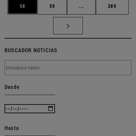
Página
Página
Páginas intermedias U
Página
58
59
...
389
BUSCADOR NOTICIAS
Desde
Hasta