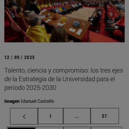
12 | 09 | 2025
Talento, ciencia y compromiso: los tres ejes
de la Estrategia de la Universidad para el
periodo 2025-2030
Imagen
Manuel Castells
Página
Páginas intermedias Us
Página
1
...
57