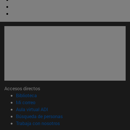
Accesos directos
(abre en nueva ventana)
Biblioteca
(abre en nueva ventana)
Mi correo
(abre en nueva ventana)
Aula virtual ADI
(abre en nueva ventana)
Búsqueda de personas
(abre en nueva ventana)
Trabaja con nosotros