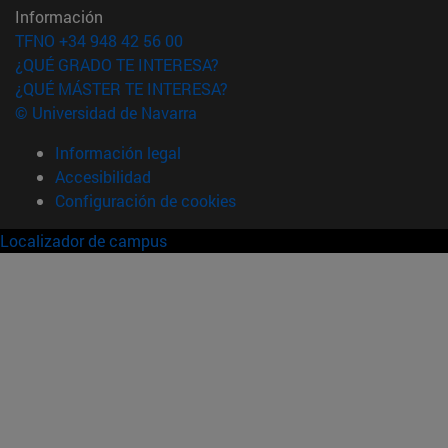
Información
TFNO +34 948 42 56 00
¿QUÉ GRADO TE INTERESA?
¿QUÉ MÁSTER TE INTERESA?
© Universidad de Navarra
Información legal
Accesibilidad
Configuración de cookies
Localizador de campus