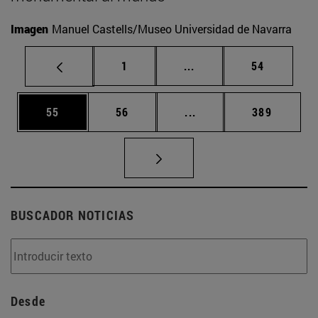
Imagen
Manuel Castells/Museo Universidad de Navarra
Página
Páginas intermedias Us
Página
1
...
54
Página
Página
Páginas intermedias U
Página
55
56
...
389
BUSCADOR NOTICIAS
Desde