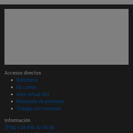
Accesos directos
(abre en nueva ventana)
Biblioteca
(abre en nueva ventana)
Mi correo
(abre en nueva ventana)
Aula virtual ADI
(abre en nueva ventana)
Búsqueda de personas
(abre en nueva ventana)
Trabaja con nosotros
Información
TFNO +34 948 42 56 00