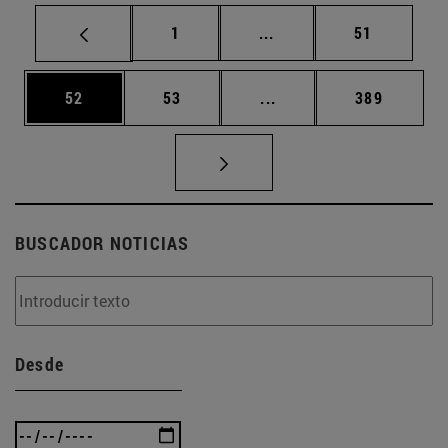
Página
Páginas intermedias Us
Página
1
...
51
Página
Página
Páginas intermedias U
Página
52
53
...
389
BUSCADOR NOTICIAS
Desde