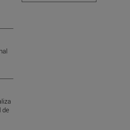
nal
aliza
l de