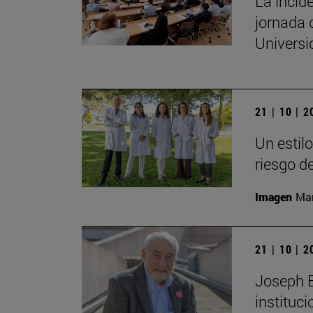
La incide
jornada 
Univers
21 | 10 | 
Un estil
riesgo d
Imagen
Man
21 | 10 | 
Joseph E.
instituc