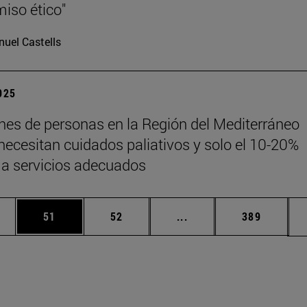
iso ético"
uel Castells
2025
ones de personas en la Región del Mediterráneo
 necesitan cuidados paliativos y solo el 10-20%
a servicios adecuados
edias Use TAB para desplazarse.
ina
Página
Página
Páginas intermedias Us
Página
51
52
...
389