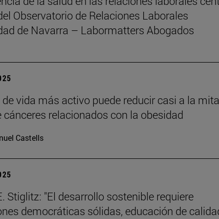
ncia de la salud en las relaciones laborales cent
del Observatorio de Relaciones Laborales
idad de Navarra – Labormatters Abogados
2025
o de vida más activo puede reducir casi a la mita
e cánceres relacionados con la obesidad
uel Castells
2025
 Stiglitz: "El desarrollo sostenible requiere
iones democráticas sólidas, educación de calida