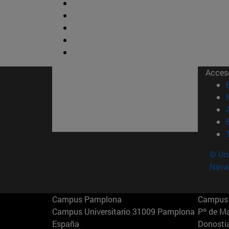
Acces
© Uni
Nava
Campus Pamplona
Campus 
Campus Universitario 31009 Pamplona
Pº de M
España
Donosti