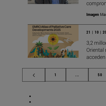
comprom
Imagen
Man
21 | 10 | 
3,2 mill
Oriental
acceden 
Página
Páginas interm
Pág
1
...
50