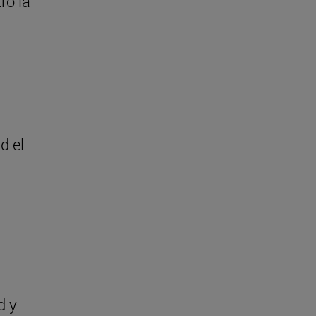
ró la
d el
d y