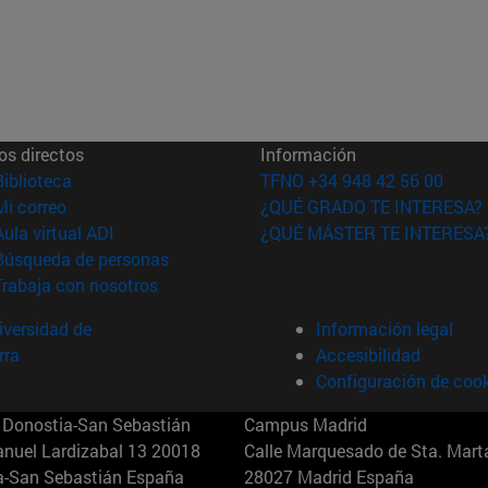
os directos
Información
(abre en nueva ventana)
Biblioteca
TFNO +34 948 42 56 00
(abre en nueva ventana)
Mi correo
¿QUÉ GRADO TE INTERESA?
(abre en nueva ventana)
Aula virtual ADI
¿QUÉ MÁSTER TE INTERESA
(abre en nueva ventana)
Búsqueda de personas
(abre en nueva ventana)
Trabaja con nosotros
versidad de
Información legal
rra
Accesibilidad
Configuración de coo
Donostia-San Sebastián
Campus Madrid
anuel Lardizabal 13 20018
Calle Marquesado de Sta. Marta
a-San Sebastián España
28027 Madrid España