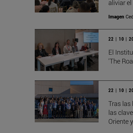
aliviar e
Imagen
Ced
22 | 10 | 
El Insti
'The Roa
22 | 10 | 
Tras las
las clav
Oriente 