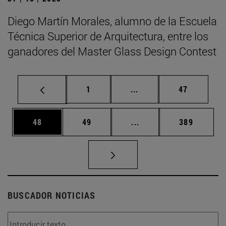
Diego Martín Morales, alumno de la Escuela
Técnica Superior de Arquitectura, entre los
ganadores del Master Glass Design Contest
Página
Páginas intermedias Us
Página
1
...
47
Página
Página
Páginas intermedias U
Página
48
49
...
389
BUSCADOR NOTICIAS