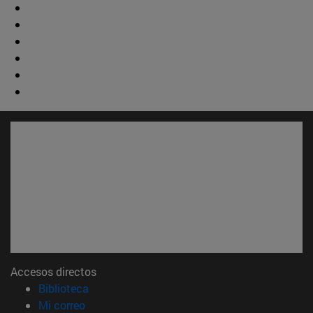
Accesos directos
(abre en nueva ventana)
Biblioteca
(abre en nueva ventana)
Mi correo