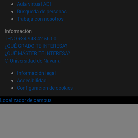
(abre en nueva ventana)
Aula virtual ADI
(abre en nueva ventana)
Búsqueda de personas
(abre en nueva ventana)
Trabaja con nosotros
Información
TFNO +34 948 42 56 00
¿QUÉ GRADO TE INTERESA?
¿QUÉ MÁSTER TE INTERESA?
© Universidad de Navarra
Información legal
Accesibilidad
Configuración de cookies
Localizador de campus