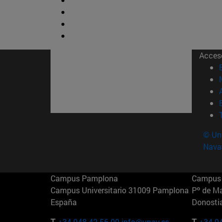
Acces
© Uni
Nava
Campus Pamplona
Campus 
Campus Universitario 31009 Pamplona
Pº de M
España
Donosti
T.
+34 948 42 56 00
info@unav.es
T.
+34 9