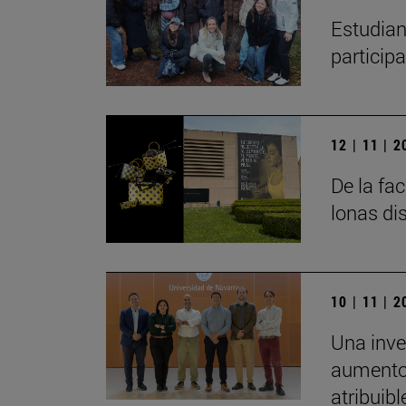
Estudian
particip
12 | 11 | 
De la fa
lonas di
10 | 11 | 
Una inve
aumento 
atribuibl