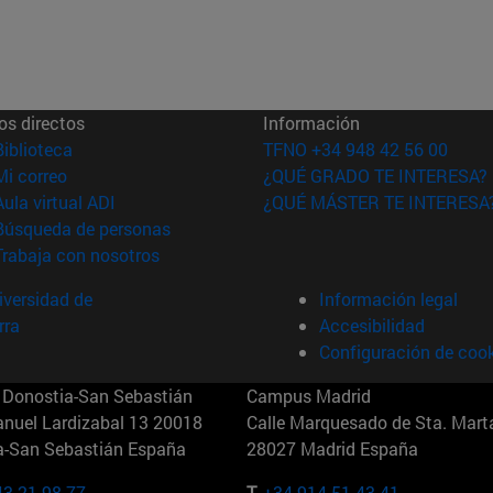
os directos
Información
(abre en nueva ventana)
Biblioteca
TFNO +34 948 42 56 00
(abre en nueva ventana)
Mi correo
¿QUÉ GRADO TE INTERESA?
(abre en nueva ventana)
Aula virtual ADI
¿QUÉ MÁSTER TE INTERESA
(abre en nueva ventana)
Búsqueda de personas
(abre en nueva ventana)
Trabaja con nosotros
versidad de
Información legal
rra
Accesibilidad
Configuración de coo
Donostia-San Sebastián
Campus Madrid
anuel Lardizabal 13 20018
Calle Marquesado de Sta. Marta
a-San Sebastián España
28027 Madrid España
43 21 98 77
T.
+34 914 51 43 41