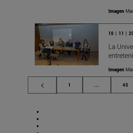
Imagen
Man
10 | 11 | 
La Unive
entreten
Imagen
Man
Página
Páginas interm
Pág
1
...
45