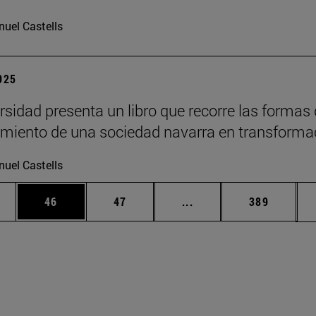
uel Castells
2025
rsidad presenta un libro que recorre las formas
imiento de una sociedad navarra en transforma
uel Castells
edias Use TAB para desplazarse.
ina
Página
Página
Páginas intermedias Us
Página
46
47
...
389