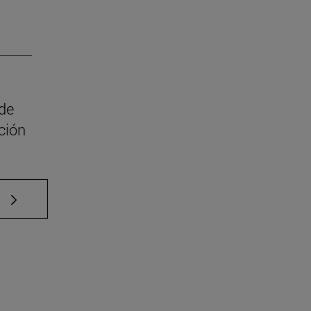
 de
ción
e TAB para desplazarse.