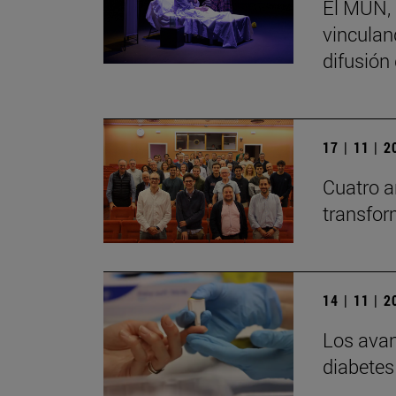
El MUN, 
vinculand
difusión
17 | 11 | 
Cuatro a
transfor
14 | 11 | 
Los avan
diabetes 