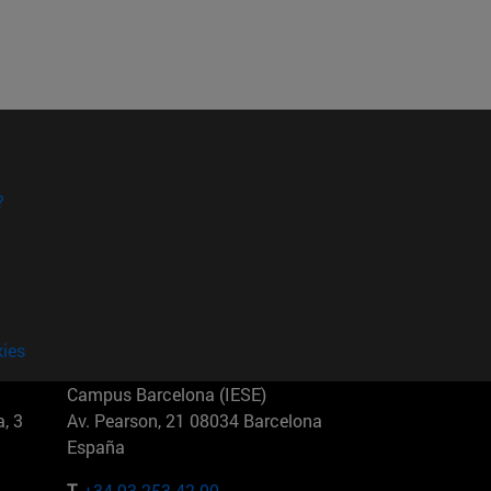
?
kies
Campus Barcelona (IESE)
, 3
Av. Pearson, 21 08034 Barcelona
España
T.
+34 93 253 42 00