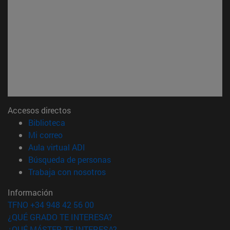
Accesos directos
(abre en nueva ventana)
Biblioteca
(abre en nueva ventana)
Mi correo
(abre en nueva ventana)
Aula virtual ADI
(abre en nueva ventana)
Búsqueda de personas
(abre en nueva ventana)
Trabaja con nosotros
Información
TFNO +34 948 42 56 00
¿QUÉ GRADO TE INTERESA?
¿QUÉ MÁSTER TE INTERESA?