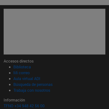
Accesos directos
(abre en nueva ventana)
Biblioteca
(abre en nueva ventana)
Mi correo
(abre en nueva ventana)
Aula virtual ADI
(abre en nueva ventana)
Búsqueda de personas
(abre en nueva ventana)
Trabaja con nosotros
Información
TFNO +34 948 42 56 00