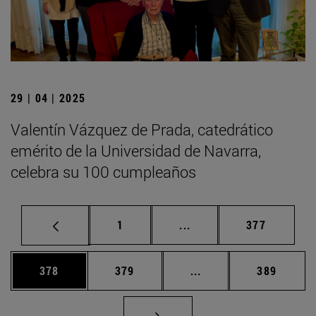
29 | 04 | 2025
Valentín Vázquez de Prada, catedrático
emérito de la Universidad de Navarra,
celebra su 100 cumpleaños
Página
Páginas intermedias Us
Página
1
...
377
Página
Página
Páginas intermedias 
Página
378
379
...
389