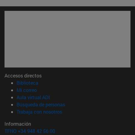
Accesos directos
(abre en nueva ventana)
Biblioteca
(abre en nueva ventana)
Mi correo
(abre en nueva ventana)
Aula virtual ADI
(abre en nueva ventana)
Búsqueda de personas
(abre en nueva ventana)
Trabaja con nosotros
Información
TFNO +34 948 42 56 00