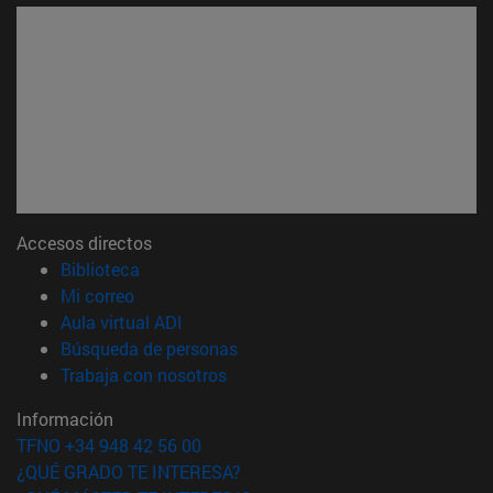
Accesos directos
(abre en nueva ventana)
Biblioteca
(abre en nueva ventana)
Mi correo
(abre en nueva ventana)
Aula virtual ADI
(abre en nueva ventana)
Búsqueda de personas
(abre en nueva ventana)
Trabaja con nosotros
Información
TFNO +34 948 42 56 00
¿QUÉ GRADO TE INTERESA?