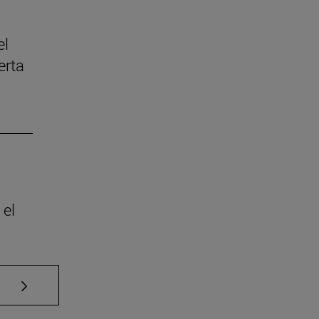
el
erta
 el
Use TAB para desplazarse.