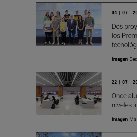
04 | 07 | 
Dos proy
los Prem
tecnológ
Imagen
Ced
22 | 07 | 
Once alu
niveles i
Imagen
Man