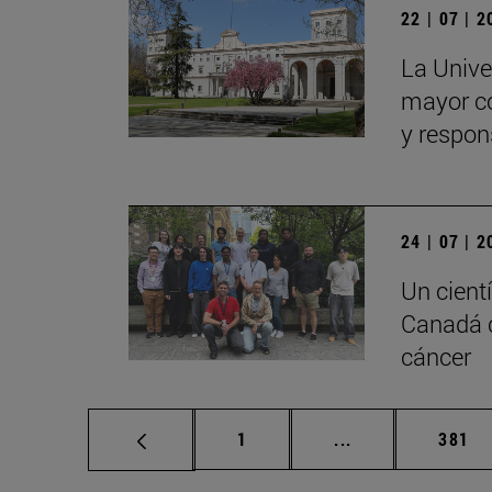
22 | 07 | 
La Univer
mayor con
y respon
24 | 07 | 
Un cient
Canadá c
cáncer
Página
Páginas intermed
Págin
1
...
381