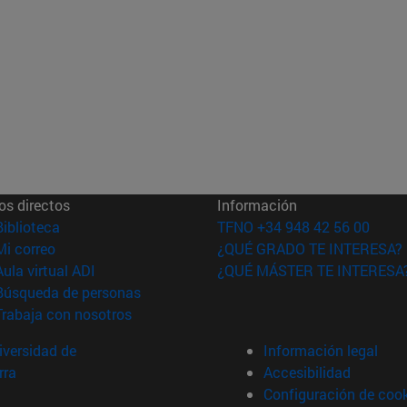
os directos
Información
(abre en nueva ventana)
Biblioteca
TFNO +34 948 42 56 00
(abre en nueva ventana)
Mi correo
¿QUÉ GRADO TE INTERESA?
(abre en nueva ventana)
Aula virtual ADI
¿QUÉ MÁSTER TE INTERESA
(abre en nueva ventana)
Búsqueda de personas
(abre en nueva ventana)
Trabaja con nosotros
versidad de
Información legal
rra
Accesibilidad
Configuración de coo