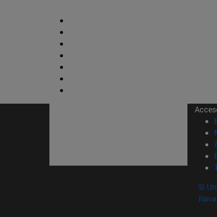
Acces
© Uni
Nava