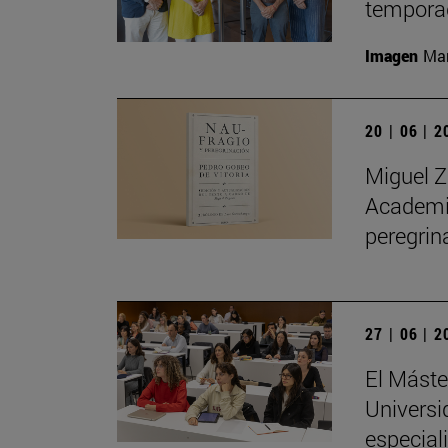
temporad
Imagen
Man
20 | 06 | 
Miguel Z
Academia
peregrin
27 | 06 | 
El Máste
Universi
especial