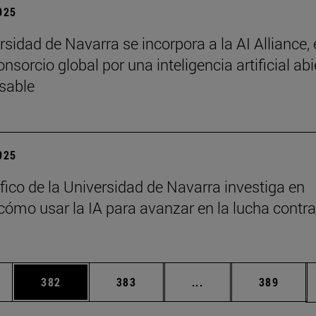
2025
sidad de Navarra se incorpora a la AI Alliance, 
sorcio global por una inteligencia artificial abi
sable
2025
ífico de la Universidad de Navarra investiga en
ómo usar la IA para avanzar en la lucha contra
ias Use TAB para desplazarse.
a
Página
Página
Páginas intermedias 
Página
382
383
...
389