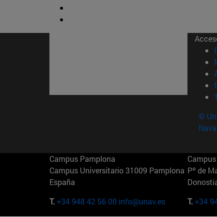
Acces
© Uni
Nava
Campus Pamplona
Campus 
Campus Universitario 31009 Pamplona
Pº de M
España
Donosti
T.
+34 948 42 56 00
info@unav.es
T.
+34 9