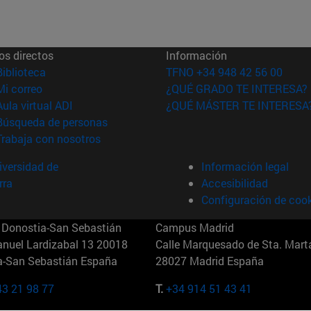
os directos
Información
(abre en nueva ventana)
Biblioteca
TFNO +34 948 42 56 00
(abre en nueva ventana)
Mi correo
¿QUÉ GRADO TE INTERESA?
(abre en nueva ventana)
Aula virtual ADI
¿QUÉ MÁSTER TE INTERESA
(abre en nueva ventana)
Búsqueda de personas
(abre en nueva ventana)
Trabaja con nosotros
versidad de
Información legal
rra
Accesibilidad
Configuración de coo
Donostia-San Sebastián
Campus Madrid
anuel Lardizabal 13 20018
Calle Marquesado de Sta. Marta
a-San Sebastián España
28027 Madrid España
43 21 98 77
T.
+34 914 51 43 41