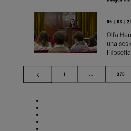
06 | 03 | 
Olfa Ham
una sesi
Filosofí
Página
Páginas intermed
Págin
1
...
375