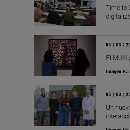
Time to 
digitali
04 | 03 | 
El MUN p
Imagen
Raú
05 | 03 | 
Un nuevo
interacc
Imagen
Man