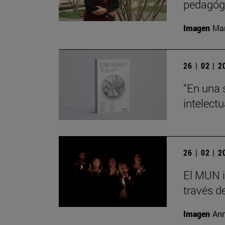
pedagógi
Imagen
Man
26 | 02 | 
“En una 
intelect
26 | 02 | 
El MUN i
través de
Imagen
Ann