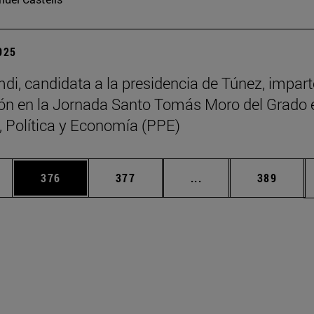
2025
di, candidata a la presidencia de Túnez, impart
ón en la Jornada Santo Tomás Moro del Grado 
a, Política y Economía (PPE)
ias Use TAB para desplazarse.
a
Página
Página
Páginas intermedias 
Página
376
377
...
389