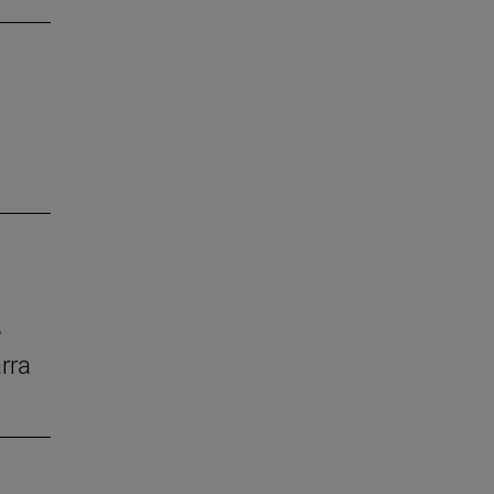
e
rra