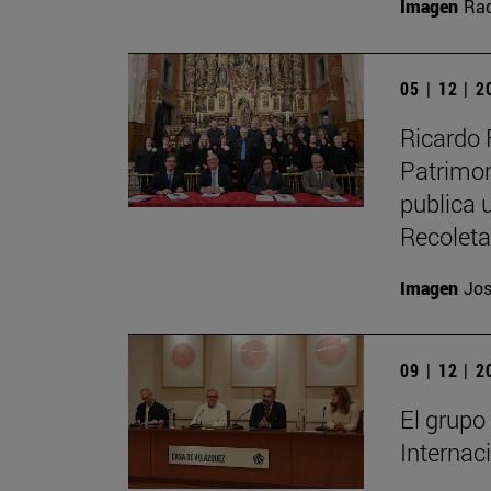
Imagen
Raq
05 | 12 | 
Ricardo 
Patrimon
publica u
Recolet
Imagen
Jos
09 | 12 | 
El grupo
Internac