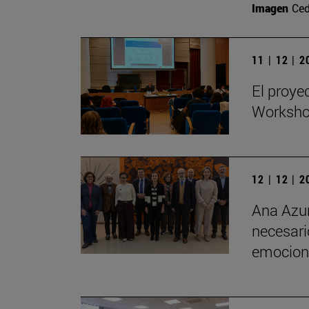
Imagen
Ced
11 | 12 | 
El proye
Workshop
12 | 12 | 
Ana Azur
necesario
emociona