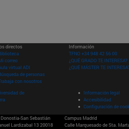
os directos
Información
(abre en nueva ventana)
Biblioteca
TFNO +34 948 42 56 00
(abre en nueva ventana)
Mi correo
¿QUÉ GRADO TE INTERESA?
(abre en nueva ventana)
Aula virtual ADI
¿QUÉ MÁSTER TE INTERESA
(abre en nueva ventana)
Búsqueda de personas
(abre en nueva ventana)
Trabaja con nosotros
versidad de
Información legal
rra
Accesibilidad
Configuración de coo
Donostia-San Sebastián
Campus Madrid
anuel Lardizabal 13 20018
Calle Marquesado de Sta. Marta