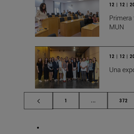
12 | 12 | 
Primera 
MUN
12 | 12 | 
Una expo
Página
Páginas intermed
Págin
1
...
372