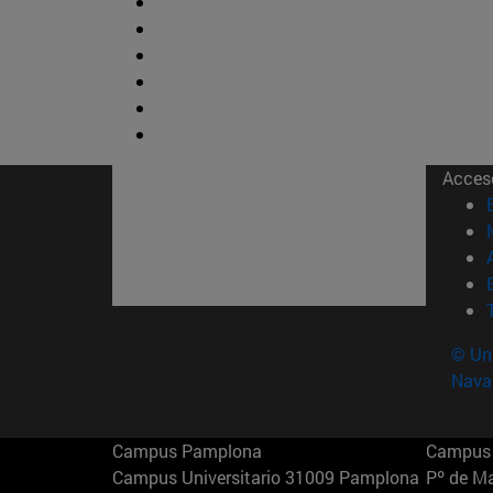
Acces
© Uni
Nava
Campus Pamplona
Campus 
Campus Universitario 31009 Pamplona
Pº de M