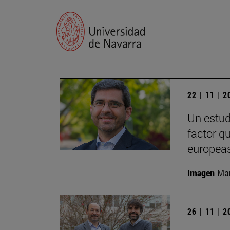
22 | 11 | 
Un estud
factor q
europeas
Imagen
Man
26 | 11 | 