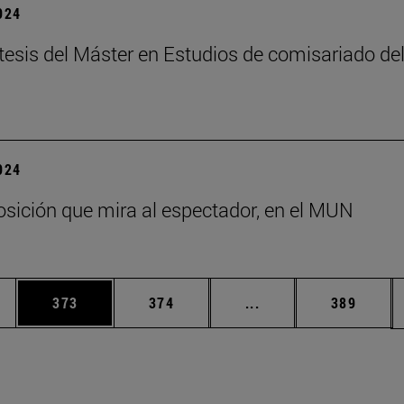
2024
tesis del Máster en Estudios de comisariado de
2024
sición que mira al espectador, en el MUN
ias Use TAB para desplazarse.
a
Página
Página
Páginas intermedias 
Página
373
374
...
389