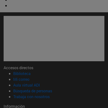
Accesos directos
(abre en nueva ventana)
Biblioteca
(abre en nueva ventana)
Mi correo
(abre en nueva ventana)
Aula virtual ADI
(abre en nueva ventana)
Búsqueda de personas
(abre en nueva ventana)
Trabaja con nosotros
Información