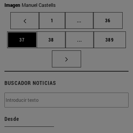
Imagen
Manuel Castells
Página
Páginas intermedias Us
Página
1
...
36
Página
Página
Páginas intermedias U
Página
37
38
...
389
BUSCADOR NOTICIAS
Desde