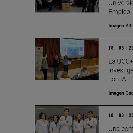
Universi
Empleo
Imagen
Ált
18 | 03 | 
La UCC+I
investig
con IA
Imagen
Ced
18 | 03 | 
Una comb