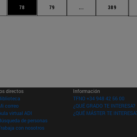
edias Use TAB para desplazarse.
ina
Página
Página
Páginas intermedias Us
Página
78
79
...
389
os directos
Información
(abre en nueva ventana)
Biblioteca
TFNO +34 948 42 56 00
(abre en nueva ventana)
Mi correo
¿QUÉ GRADO TE INTERESA?
(abre en nueva ventana)
Aula virtual ADI
¿QUÉ MÁSTER TE INTERESA
(abre en nueva ventana)
Búsqueda de personas
(abre en nueva ventana)
Trabaja con nosotros