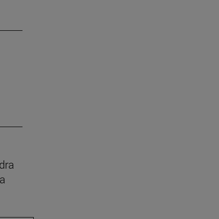
dra
ia