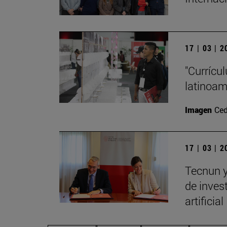
17 | 03 | 
"Currícu
latinoa
Imagen
Ced
17 | 03 | 
Tecnun y
de invest
artificial