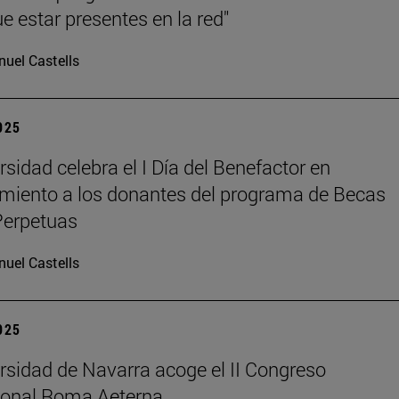
e estar presentes en la red"
uel Castells
2025
rsidad celebra el I Día del Benefactor en
miento a los donantes del programa de Becas
Perpetuas
uel Castells
2025
rsidad de Navarra acoge el II Congreso
ional Roma Aeterna