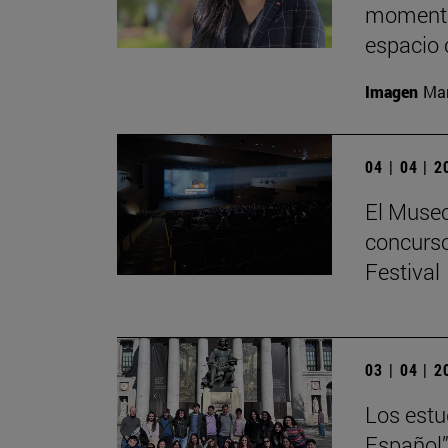
momento
espacio 
Imagen
Man
04 | 04 | 
El Museo
concurso
Festival
03 | 04 | 
Los estu
Español”