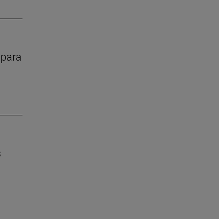
 para
s