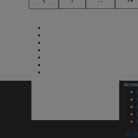
Acces
© Uni