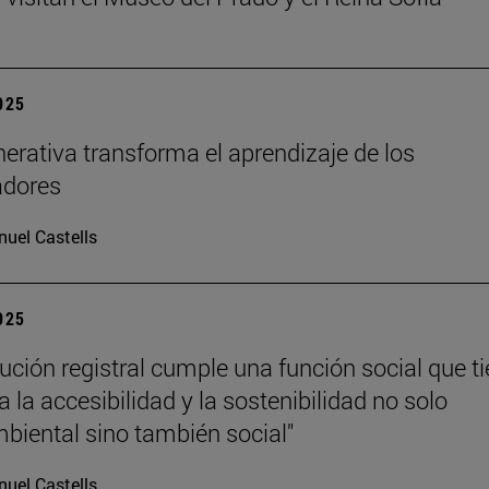
2025
nerativa transforma el aprendizaje de los
adores
uel Castells
2025
tución registral cumple una función social que t
 la accesibilidad y la sostenibilidad no solo
iental sino también social"
uel Castells