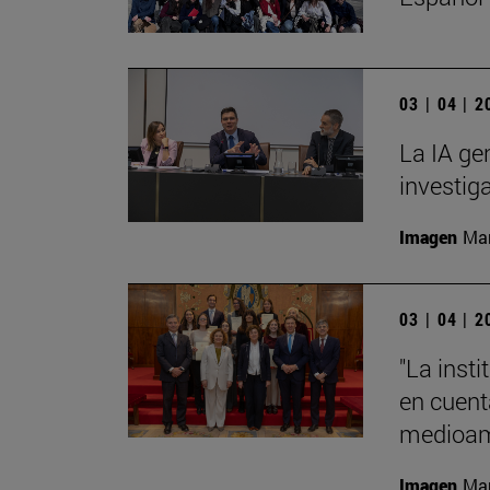
03 | 04 | 
La IA ge
investig
Imagen
Man
03 | 04 | 
"La insti
en cuenta
medioamb
Imagen
Man