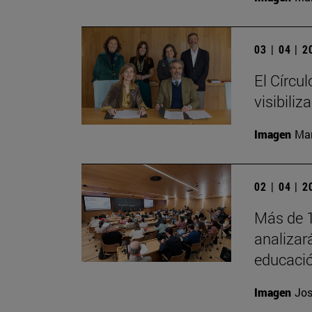
03 | 04 | 
El Círcu
visibiliz
Imagen
Man
02 | 04 | 
Más de 1
analizará
educació
Imagen
Jos