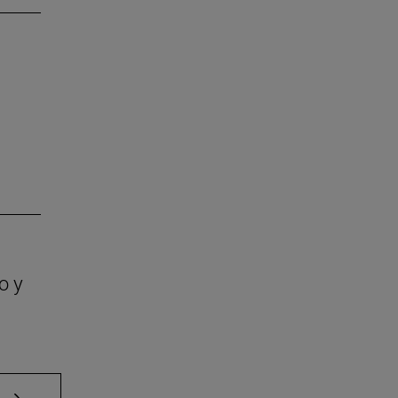
o y
e TAB para desplazarse.