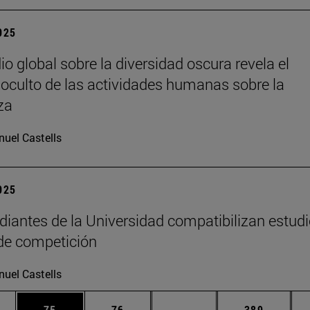
2025
io global sobre la diversidad oscura revela el
oculto de las actividades humanas sobre la
za
uel Castells
2025
diantes de la Universidad compatibilizan estudi
de competición
uel Castells
edias Use TAB para desplazarse.
ina
Página
Página
Páginas intermedias Us
Página
75
76
...
389