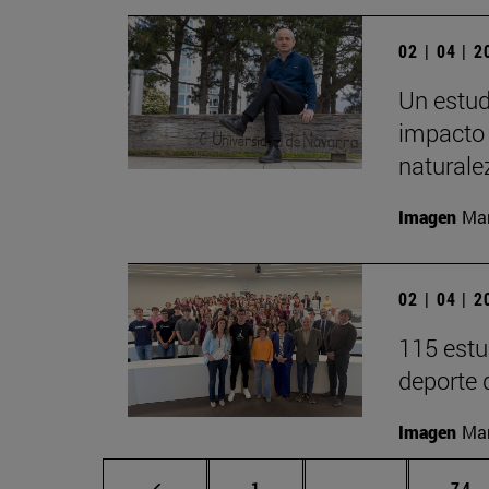
02 | 04 | 
Un estud
impacto 
naturale
Imagen
Man
02 | 04 | 
115 estu
deporte 
Imagen
Man
Página
Páginas interm
Pág
1
...
74