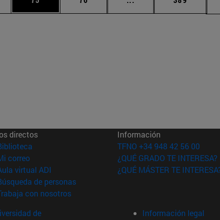
os directos
Información
(abre en nueva ventana)
Biblioteca
TFNO +34 948 42 56 00
(abre en nueva ventana)
Mi correo
¿QUÉ GRADO TE INTERESA?
(abre en nueva ventana)
Aula virtual ADI
¿QUÉ MÁSTER TE INTERESA
(abre en nueva ventana)
Búsqueda de personas
(abre en nueva ventana)
Trabaja con nosotros
versidad de
Información legal