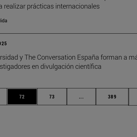
a realizar prácticas internacionales
ida
2025
rsidad y The Conversation España forman a m
stigadores en divulgación científica
edias Use TAB para desplazarse.
ina
Página
Página
Páginas intermedias Us
Página
72
73
...
389