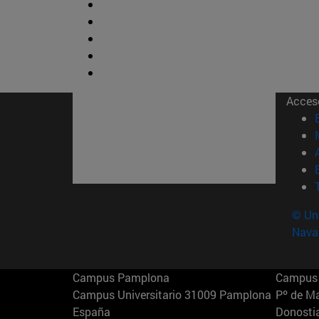
Acces
© Uni
Nava
Campus Pamplona
Campus 
Campus Universitario 31009 Pamplona
Pº de M
España
Donosti