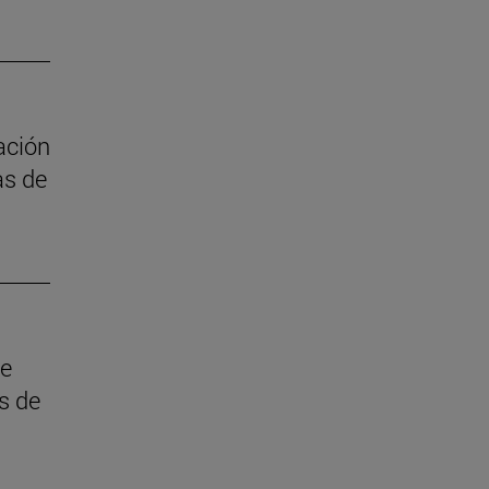
ación
as de
ue
s de