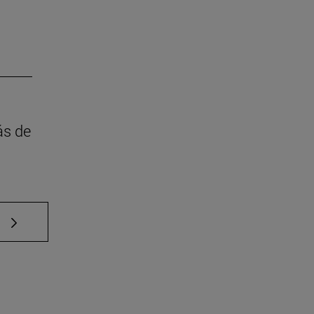
ás de
e TAB para desplazarse.