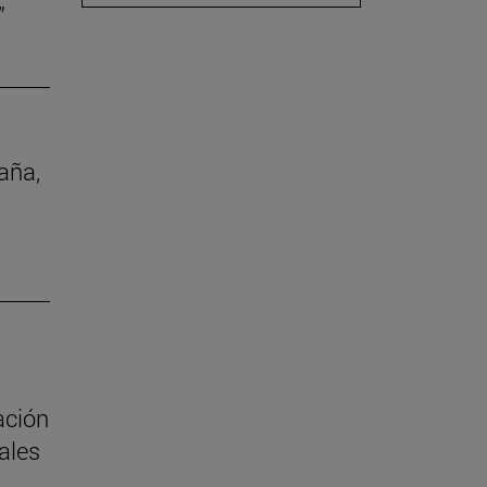
”
aña,
ación
ales