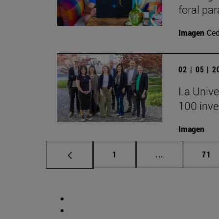
foral par
Imagen
Ced
02 | 05 | 
La Unive
100 inve
Imagen
Página
Páginas interm
Pág
1
...
71