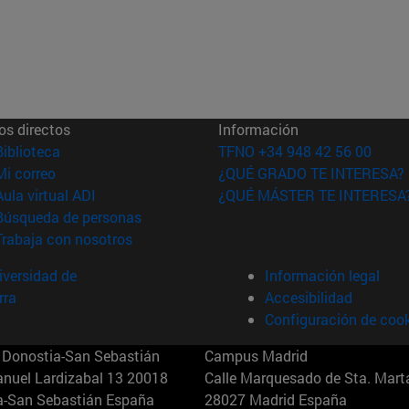
os directos
Información
(abre en nueva ventana)
Biblioteca
TFNO +34 948 42 56 00
(abre en nueva ventana)
Mi correo
¿QUÉ GRADO TE INTERESA?
(abre en nueva ventana)
Aula virtual ADI
¿QUÉ MÁSTER TE INTERESA
(abre en nueva ventana)
Búsqueda de personas
(abre en nueva ventana)
Trabaja con nosotros
versidad de
Información legal
rra
Accesibilidad
Configuración de coo
Donostia-San Sebastián
Campus Madrid
anuel Lardizabal 13 20018
Calle Marquesado de Sta. Marta
a-San Sebastián España
28027 Madrid España