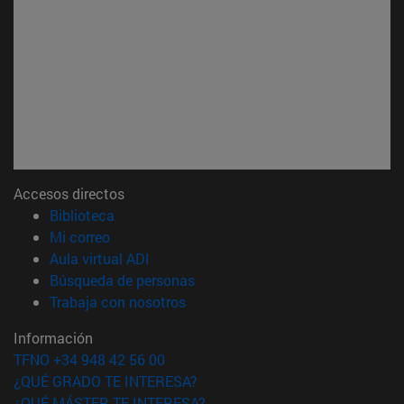
Accesos directos
(abre en nueva ventana)
Biblioteca
(abre en nueva ventana)
Mi correo
(abre en nueva ventana)
Aula virtual ADI
(abre en nueva ventana)
Búsqueda de personas
(abre en nueva ventana)
Trabaja con nosotros
Información
TFNO +34 948 42 56 00
¿QUÉ GRADO TE INTERESA?
¿QUÉ MÁSTER TE INTERESA?