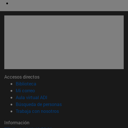
Accesos directos
(abre en nueva ventana)
Biblioteca
(abre en nueva ventana)
Mi correo
(abre en nueva ventana)
Aula virtual ADI
(abre en nueva ventana)
Búsqueda de personas
(abre en nueva ventana)
Trabaja con nosotros
Información