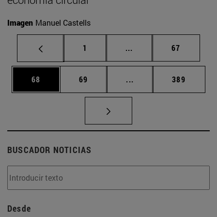
Imagen
Manuel Castells
Página
Páginas intermedias Us
Página
1
...
67
Página
Página
Páginas intermedias U
Página
68
69
...
389
BUSCADOR NOTICIAS
Desde