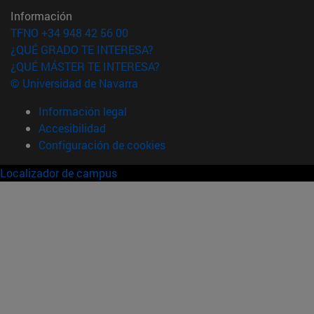
Información
TFNO +34 948 42 56 00
¿QUÉ GRADO TE INTERESA?
¿QUÉ MÁSTER TE INTERESA?
© Universidad de Navarra
Información legal
Accesibilidad
Configuración de cookies
Localizador de campus