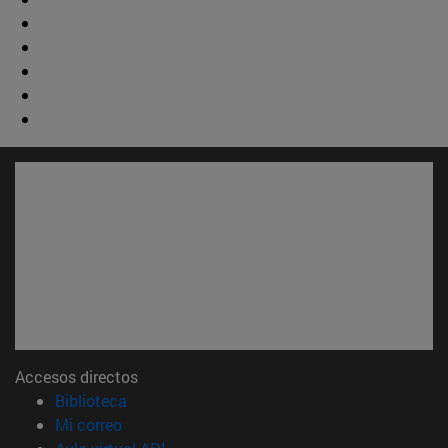
Accesos directos
(abre en nueva ventana)
Biblioteca
(abre en nueva ventana)
Mi correo
(abre en nueva ventana)