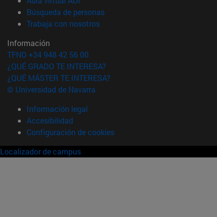
Aula virtual ADI
(abre en nueva ventana)
Búsqueda de personas
(abre en nueva ventana)
Trabaja con nosotros
Información
TFNO +34 948 42 56 00
¿QUÉ GRADO TE INTERESA?
¿QUÉ MÁSTER TE INTERESA?
© Universidad de Navarra
Información legal
Accesibilidad
Configuración de cookies
Localizador de campus