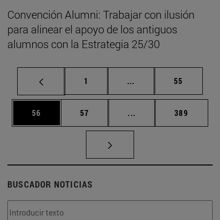
Convención Alumni: Trabajar con ilusión
para alinear el apoyo de los antiguos
alumnos con la Estrategia 25/30
Página
Páginas intermedias Us
Página
1
...
55
Página
Página
Páginas intermedias U
Página
56
57
...
389
BUSCADOR NOTICIAS