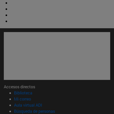
Accesos directos
(abre en nueva ventana)
Biblioteca
(abre en nueva ventana)
Mi correo
(abre en nueva ventana)
Aula virtual ADI
(abre en nueva ventana)
Búsqueda de personas