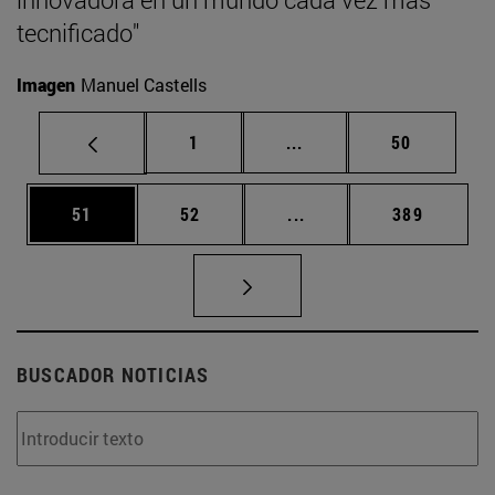
tecnificado"
Imagen
Manuel Castells
Página
Páginas intermedias Us
Página
1
...
50
Página
Página
Páginas intermedias U
Página
51
52
...
389
BUSCADOR NOTICIAS