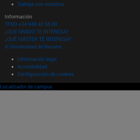
(abre en nueva ventana)
Trabaja con nosotros
Información
TFNO +34 948 42 56 00
¿QUÉ GRADO TE INTERESA?
¿QUÉ MÁSTER TE INTERESA?
© Universidad de Navarra
Información legal
Accesibilidad
Configuración de cookies
Localizador de campus