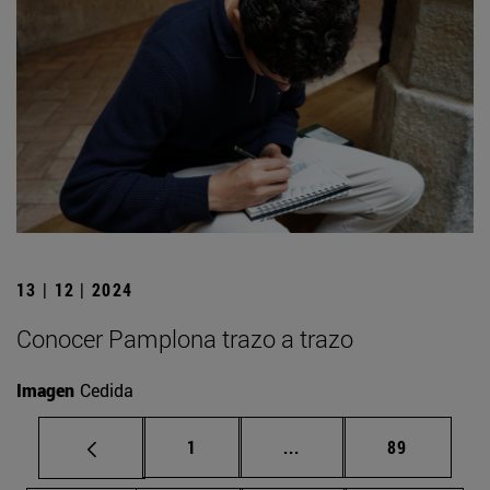
13 | 12 | 2024
Conocer Pamplona trazo a trazo
Imagen
Cedida
Página
Páginas intermedias Us
Página
1
...
89