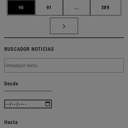
Página
Página
Páginas intermedias U
Página
90
91
...
389
BUSCADOR NOTICIAS
Desde
Hasta