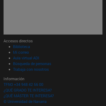
Accesos directos
(abre en nueva ventana)
Biblioteca
(abre en nueva ventana)
Mi correo
(abre en nueva ventana)
Aula virtual ADI
(abre en nueva ventana)
Búsqueda de personas
(abre en nueva ventana)
Trabaja con nosotros
Información
TFNO +34 948 42 56 00
¿QUÉ GRADO TE INTERESA?
¿QUÉ MÁSTER TE INTERESA?
© Universidad de Navarra