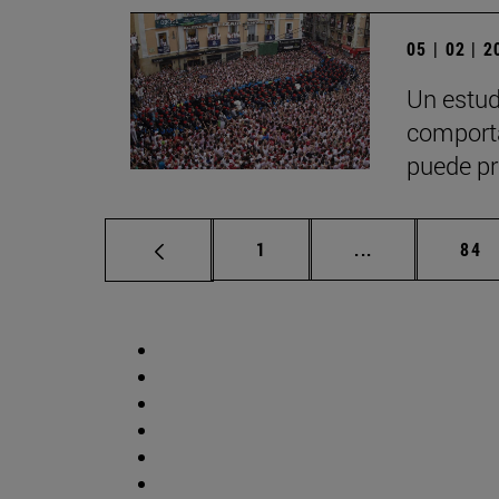
05 | 02 | 
Un estud
comporta
puede pr
Página
Páginas interm
Pág
1
...
84