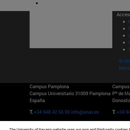
Acces
© Uni
Nava
Campus Pamplona
Campus 
Campus Universitario 31009 Pamplona
Pº de M
España
Donosti
T.
+34 948 42 56 00
info@unav.es
T.
+34 9
Campus Madrid (IESE)
Campus 
The University of Navarra website uses our own and third-party cookies 