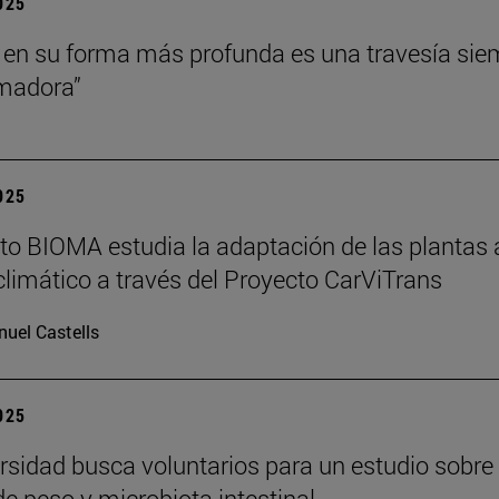
2025
 en su forma más profunda es una travesía sie
rmadora”
2025
tuto BIOMA estudia la adaptación de las plantas 
limático a través del Proyecto CarViTrans
uel Castells
2025
rsidad busca voluntarios para un estudio sobre
de peso y microbiota intestinal