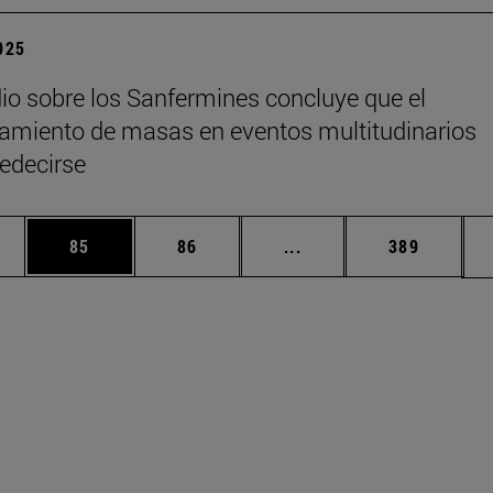
2025
io sobre los Sanfermines concluye que el
miento de masas en eventos multitudinarios
edecirse
edias Use TAB para desplazarse.
ina
Página
Página
Páginas intermedias Us
Página
85
86
...
389