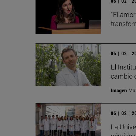
06 | 02 | 
“El amor
transfo
06 | 02 | 
El Insti
cambio c
Imagen
Man
06 | 02 | 
La Unive
pérdida 