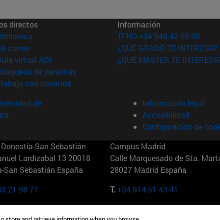
os directos
Información
(abre en nueva ventana)
Biblioteca
TFNO +34 948 42 56 00
(abre en nueva ventana)
Mi correo
¿QUÉ GRADO TE INTERESA?
(abre en nueva ventana)
Aula virtual ADI
¿QUÉ MÁSTER TE INTERESA
(abre en nueva ventana)
Búsqueda de personas
(abre en nueva ventana)
Trabaja con nosotros
versidad de
Información legal
rra
Accesibilidad
Configuración de coo
Donostia-San Sebastián
Campus Madrid
anuel Lardizabal 13 20018
Calle Marquesado de Sta. Marta
a-San Sebastián España
28027 Madrid España
43 21 98 77
T.
+34 914 51 43 41
Nueva York (IESE)
Campus Munich (IESE)
to store and retrieve information when you browse.