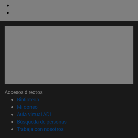
Accesos directos
(abre en nueva ventana)
Biblioteca
(abre en nueva ventana)
Mi correo
(abre en nueva ventana)
Aula virtual ADI
(abre en nueva ventana)
Búsqueda de personas
(abre en nueva ventana)
Trabaja con nosotros