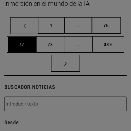
inmersión en el mundo de la IA
Página
Páginas intermedias Us
Página
1
...
76
Página
Página
Páginas intermedias U
Página
77
78
...
389
BUSCADOR NOTICIAS
Desde