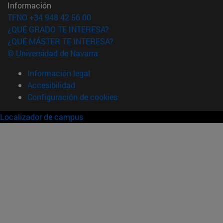
Información
TFNO +34 948 42 56 00
¿QUÉ GRADO TE INTERESA?
¿QUÉ MÁSTER TE INTERESA?
© Universidad de Navarra
Información legal
Accesibilidad
Configuración de cookies
Localizador de campus