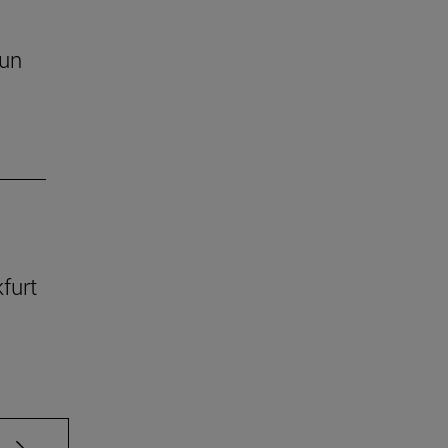
 un
kfurt
e TAB para desplazarse.