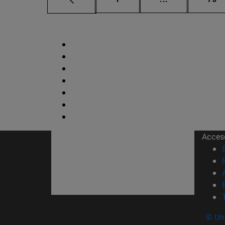
Acces
© Uni