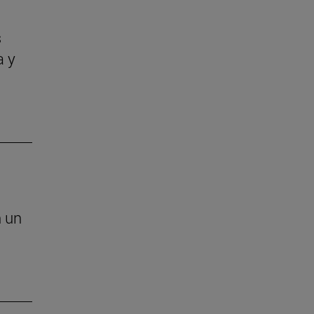
s
a y
n un