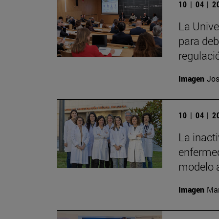
10 | 04 | 
La Unive
para deb
regulaci
Imagen
Jos
10 | 04 | 
La inact
enfermed
modelo 
Imagen
Man