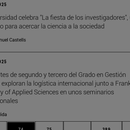
2025
sidad celebra "La fiesta de los investigadores",
o para acercar la ciencia a la sociedad
uel Castells
2025
tes de segundo y tercero del Grado en Gestión
exploran la logística internacional junto a Fran
ty of Applied Sciences en unos seminarios
ionales
ida
edias Use TAB para desplazarse.
ina
Página
Página
Páginas intermedias Us
Página
74
75
...
389