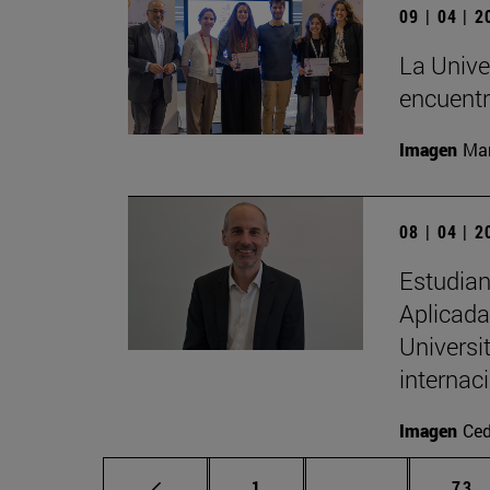
09 | 04 | 
La Univer
encuentr
Imagen
Man
08 | 04 | 
Estudian
Aplicada 
Universi
internac
Imagen
Ced
Página
Páginas interm
Pág
1
...
73