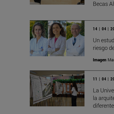
Becas A
14 | 04 | 
Un estud
riesgo d
Imagen
Man
11 | 04 | 
La Unive
la arqui
diferent