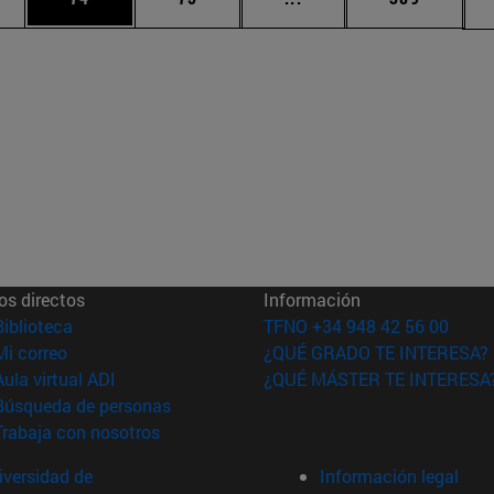
os directos
Información
(abre en nueva ventana)
Biblioteca
TFNO +34 948 42 56 00
(abre en nueva ventana)
Mi correo
¿QUÉ GRADO TE INTERESA?
(abre en nueva ventana)
Aula virtual ADI
¿QUÉ MÁSTER TE INTERESA
(abre en nueva ventana)
Búsqueda de personas
(abre en nueva ventana)
Trabaja con nosotros
versidad de
Información legal