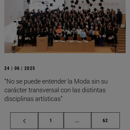
24 | 06 | 2025
“No se puede entender la Moda sin su
carácter transversal con las distintas
disciplinas artísticas”
Página
Páginas intermedias Us
Página
1
...
62