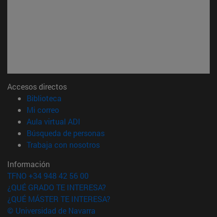
Accesos directos
(abre en nueva ventana)
Biblioteca
(abre en nueva ventana)
Mi correo
(abre en nueva ventana)
Aula virtual ADI
(abre en nueva ventana)
Búsqueda de personas
(abre en nueva ventana)
Trabaja con nosotros
Información
TFNO +34 948 42 56 00
¿QUÉ GRADO TE INTERESA?
¿QUÉ MÁSTER TE INTERESA?
© Universidad de Navarra