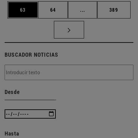
Página
Página
Páginas intermedias U
Página
63
64
...
389
BUSCADOR NOTICIAS
Desde
Hasta