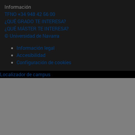
Información
TFNO +34 948 42 56 00
¿QUÉ GRADO TE INTERESA?
¿QUÉ MÁSTER TE INTERESA?
© Universidad de Navarra
Información legal
Accesibilidad
Configuración de cookies
Localizador de campus