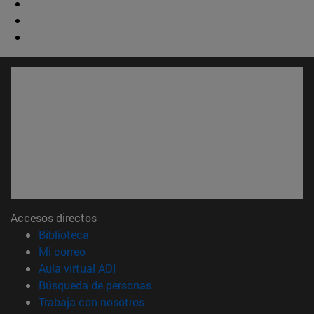
Accesos directos
(abre en nueva ventana)
Biblioteca
(abre en nueva ventana)
Mi correo
(abre en nueva ventana)
Aula virtual ADI
(abre en nueva ventana)
Búsqueda de personas
(abre en nueva ventana)
Trabaja con nosotros