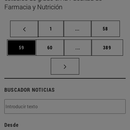
Farmacia y Nutrición
Página
Páginas intermedias Us
Página
1
...
58
Página
Página
Páginas intermedias U
Página
59
60
...
389
BUSCADOR NOTICIAS
Desde