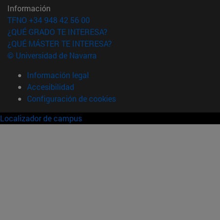
Información
TFNO +34 948 42 56 00
¿QUÉ GRADO TE INTERESA?
¿QUÉ MÁSTER TE INTERESA?
© Universidad de Navarra
Información legal
Accesibilidad
Configuración de cookies
Localizador de campus