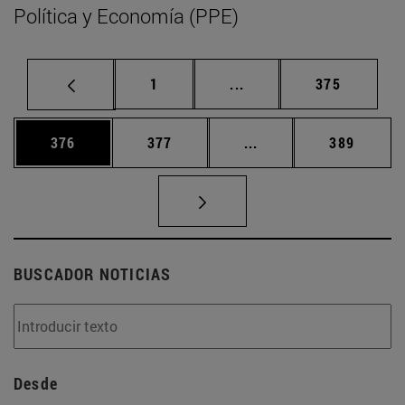
Política y Economía (PPE)
Página
Páginas intermedias Us
Página
1
...
375
Página
Página
Páginas intermedias 
Página
376
377
...
389
BUSCADOR NOTICIAS
Desde