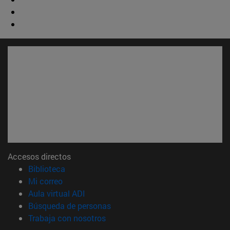
Accesos directos
(abre en nueva ventana)
Biblioteca
(abre en nueva ventana)
Mi correo
(abre en nueva ventana)
Aula virtual ADI
(abre en nueva ventana)
Búsqueda de personas
(abre en nueva ventana)
Trabaja con nosotros