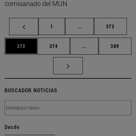
comisariado del MUN
Página
Páginas intermedias Us
Página
1
...
372
Página
Página
Páginas intermedias 
Página
373
374
...
389
BUSCADOR NOTICIAS
Desde