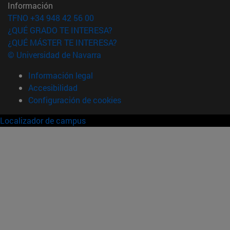
Información
TFNO +34 948 42 56 00
¿QUÉ GRADO TE INTERESA?
¿QUÉ MÁSTER TE INTERESA?
© Universidad de Navarra
Información legal
Accesibilidad
Configuración de cookies
Localizador de campus