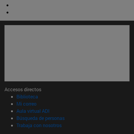
Accesos directos
(abre en nueva ventana)
Biblioteca
(abre en nueva ventana)
Mi correo
(abre en nueva ventana)
Aula virtual ADI
(abre en nueva ventana)
Búsqueda de personas
(abre en nueva ventana)
Trabaja con nosotros