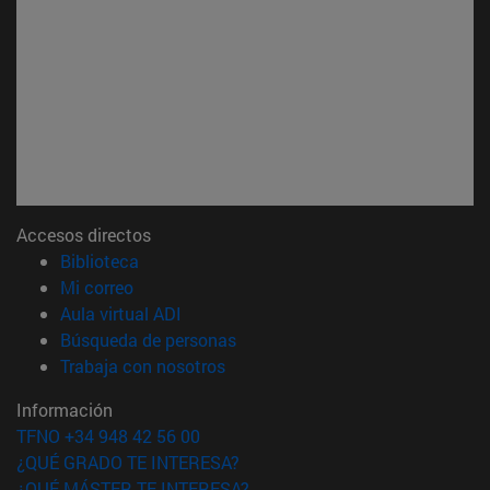
Accesos directos
(abre en nueva ventana)
Biblioteca
(abre en nueva ventana)
Mi correo
(abre en nueva ventana)
Aula virtual ADI
(abre en nueva ventana)
Búsqueda de personas
(abre en nueva ventana)
Trabaja con nosotros
Información
TFNO +34 948 42 56 00
¿QUÉ GRADO TE INTERESA?
¿QUÉ MÁSTER TE INTERESA?