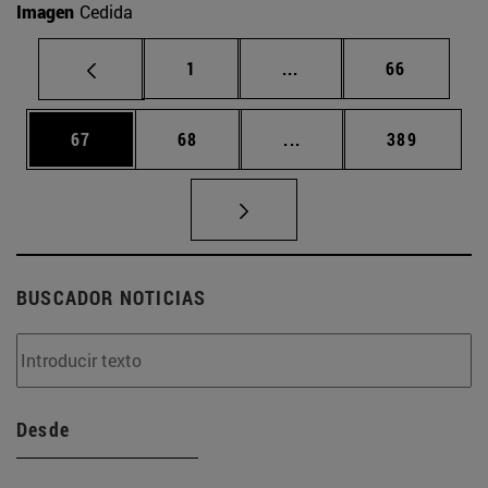
Imagen
Cedida
Página
Páginas intermedias Us
Página
1
...
66
Página
Página
Páginas intermedias U
Página
67
68
...
389
BUSCADOR NOTICIAS
Desde