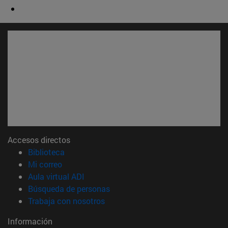
Accesos directos
(abre en nueva ventana)
Biblioteca
(abre en nueva ventana)
Mi correo
(abre en nueva ventana)
Aula virtual ADI
(abre en nueva ventana)
Búsqueda de personas
(abre en nueva ventana)
Trabaja con nosotros
Información