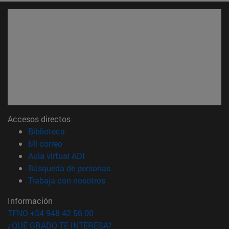
Accesos directos
(abre en nueva ventana)
Biblioteca
(abre en nueva ventana)
Mi correo
(abre en nueva ventana)
Aula virtual ADI
(abre en nueva ventana)
Búsqueda de personas
(abre en nueva ventana)
Trabaja con nosotros
Información
TFNO +34 948 42 56 00
¿QUÉ GRADO TE INTERESA?