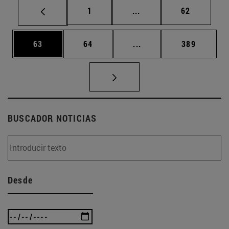
Página
Páginas intermedias Us
Página
1
...
62
Página
Página
Páginas intermedias U
Página
63
64
...
389
BUSCADOR NOTICIAS
Desde