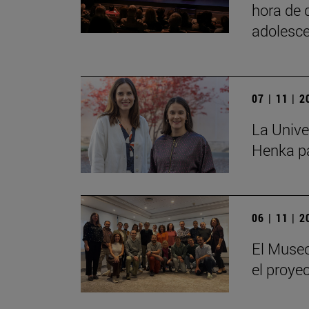
hora de 
adolesce
07 | 11 | 
La Unive
Henka pa
06 | 11 | 
El Museo
el proye