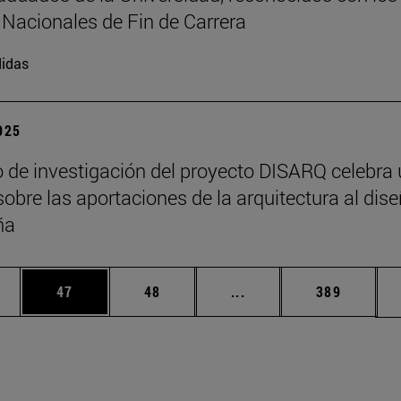
Nacionales de Fin de Carrera
idas
2025
o de investigación del proyecto DISARQ celebra
sobre las aportaciones de la arquitectura al dis
ña
edias Use TAB para desplazarse.
ina
Página
Página
Páginas intermedias Us
Página
47
48
...
389