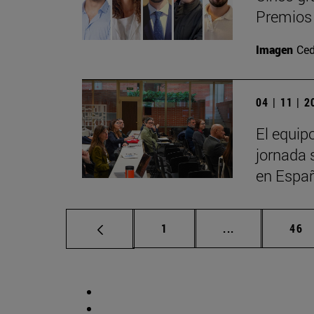
Premios 
Imagen
Ced
04 | 11 | 
El equip
jornada 
en Espa
Página
Páginas interm
Pág
1
...
46