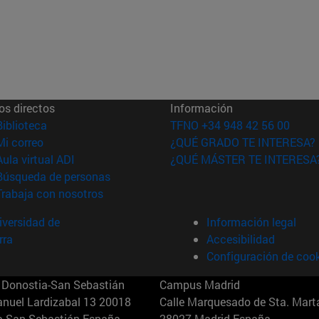
os directos
Información
(abre en nueva ventana)
Biblioteca
TFNO +34 948 42 56 00
(abre en nueva ventana)
Mi correo
¿QUÉ GRADO TE INTERESA?
(abre en nueva ventana)
Aula virtual ADI
¿QUÉ MÁSTER TE INTERESA
(abre en nueva ventana)
Búsqueda de personas
(abre en nueva ventana)
Trabaja con nosotros
versidad de
Información legal
rra
Accesibilidad
Configuración de coo
Donostia-San Sebastián
Campus Madrid
anuel Lardizabal 13 20018
Calle Marquesado de Sta. Marta
a-San Sebastián España
28027 Madrid España