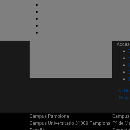
Acces
© Uni
Nava
Campus Pamplona
Campus 
Campus Universitario 31009 Pamplona
Pº de M
España
Donosti