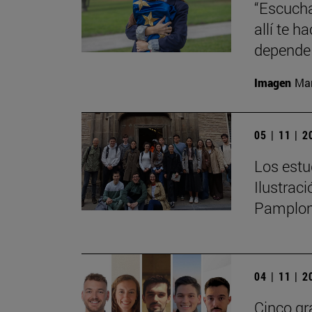
“Escucha
allí te 
depende 
Imagen
Man
05 | 11 | 
Los estu
Ilustrac
Pamplo
04 | 11 | 
Cinco gr