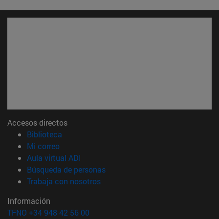
Accesos directos
(abre en nueva ventana)
Biblioteca
(abre en nueva ventana)
Mi correo
(abre en nueva ventana)
Aula virtual ADI
(abre en nueva ventana)
Búsqueda de personas
(abre en nueva ventana)
Trabaja con nosotros
Información
TFNO +34 948 42 56 00