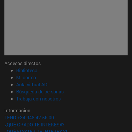
Accesos directos
(abre en nueva ventana)
Biblioteca
(abre en nueva ventana)
Mi correo
(abre en nueva ventana)
Aula virtual ADI
(abre en nueva ventana)
Búsqueda de personas
(abre en nueva ventana)
Trabaja con nosotros
Información
TFNO +34 948 42 56 00
¿QUÉ GRADO TE INTERESA?
¿QUÉ MÁSTER TE INTERESA?