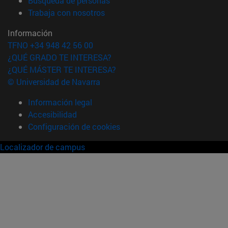
Búsqueda de personas
(abre en nueva ventana)
Trabaja con nosotros
Información
TFNO +34 948 42 56 00
¿QUÉ GRADO TE INTERESA?
¿QUÉ MÁSTER TE INTERESA?
© Universidad de Navarra
Información legal
Accesibilidad
Configuración de cookies
Localizador de campus