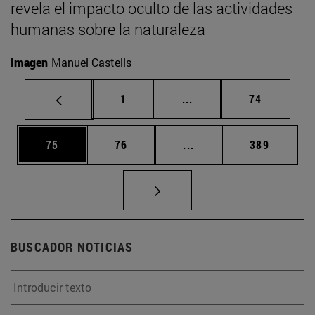
revela el impacto oculto de las actividades
humanas sobre la naturaleza
Imagen
Manuel Castells
Página
Páginas intermedias Us
Página
1
...
74
Página
Página
Páginas intermedias U
Página
75
76
...
389
BUSCADOR NOTICIAS