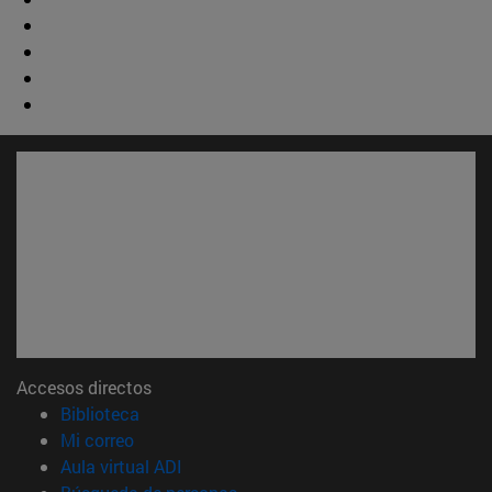
Accesos directos
(abre en nueva ventana)
Biblioteca
(abre en nueva ventana)
Mi correo
(abre en nueva ventana)
Aula virtual ADI
(abre en nueva ventana)