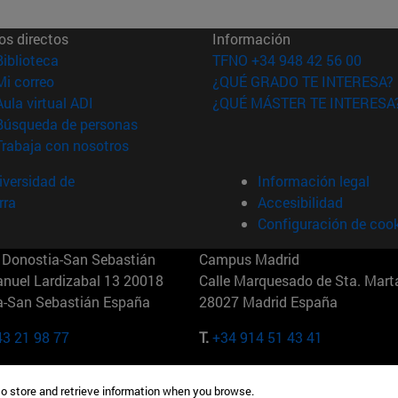
os directos
Información
(abre en nueva ventana)
Biblioteca
TFNO +34 948 42 56 00
(abre en nueva ventana)
Mi correo
¿QUÉ GRADO TE INTERESA?
(abre en nueva ventana)
Aula virtual ADI
¿QUÉ MÁSTER TE INTERESA
(abre en nueva ventana)
Búsqueda de personas
(abre en nueva ventana)
Trabaja con nosotros
versidad de
Información legal
rra
Accesibilidad
Configuración de coo
Donostia-San Sebastián
Campus Madrid
anuel Lardizabal 13 20018
Calle Marquesado de Sta. Marta
a-San Sebastián España
28027 Madrid España
43 21 98 77
T.
+34 914 51 43 41
Nueva York (IESE)
Campus Munich (IESE)
to store and retrieve information when you browse.
7th St 10019-2201 Nueva York
Maria-Theresia-Straße 15 8167