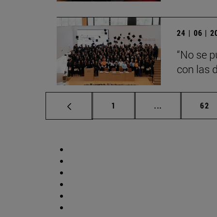
24 | 06 | 
“No se p
con las d
Página
Páginas interm
Pág
1
...
62