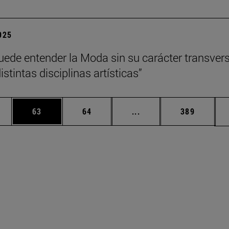
2025
uede entender la Moda sin su carácter transvers
istintas disciplinas artísticas”
edias Use TAB para desplazarse.
ina
Página
Página
Páginas intermedias Us
Página
63
64
...
389