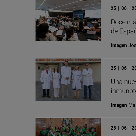
25 | 06 | 
Doce más
de Españ
Imagen
Jos
25 | 06 | 
Una nuev
inmunote
Imagen
Man
25 | 06 | 