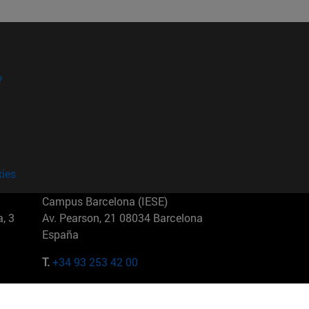
?
kies
Campus Barcelona (IESE)
, 3
Av. Pearson, 21 08034 Barcelona
España
T.
+34 93 253 42 00
Campus Sao Paulo (IESE)
5
Rua Martiniano de Carvalho, 573