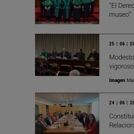
“El Dere
museo”
25 | 06 | 
Modesto 
vigoroso,
Imagen
Man
24 | 06 | 
Constitu
Relacion