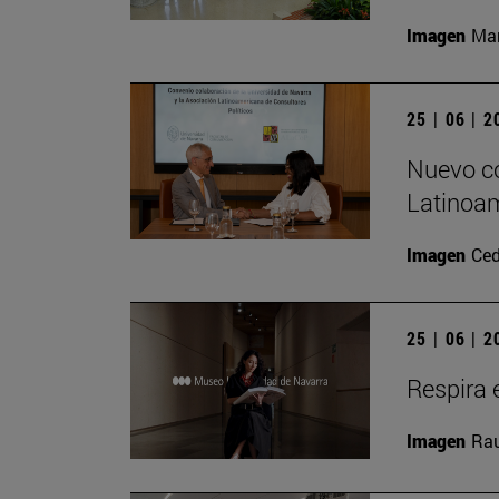
Imagen
Man
25 | 06 | 
Nuevo co
Latinoam
Imagen
Ced
25 | 06 | 
Respira e
Imagen
Rau