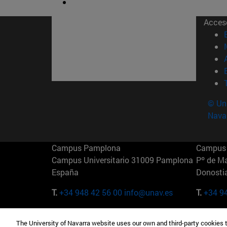
Acces
© Uni
Nava
Campus Pamplona
Campus 
Campus Universitario 31009 Pamplona
Pº de M
España
Donosti
T.
+34 948 42 56 00
info@unav.es
T.
+34 9
Campus Madrid (IESE)
Campus 
The University of Navarra website uses our own and third-party cookies 
Camino del Cerro Águila 3 28023
165 W 5