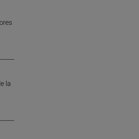
jores
e la