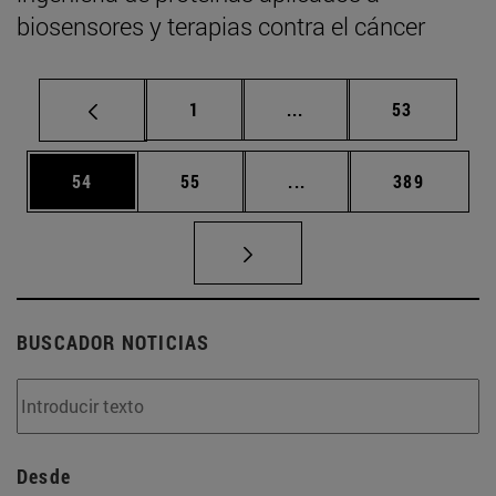
biosensores y terapias contra el cáncer
Página
Páginas intermedias Us
Página
1
...
53
Página
Página
Páginas intermedias U
Página
54
55
...
389
BUSCADOR NOTICIAS
Desde