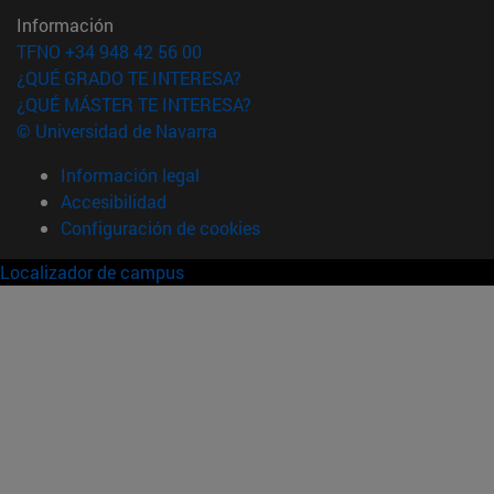
Información
TFNO +34 948 42 56 00
¿QUÉ GRADO TE INTERESA?
¿QUÉ MÁSTER TE INTERESA?
© Universidad de Navarra
Información legal
Accesibilidad
Configuración de cookies
Localizador de campus