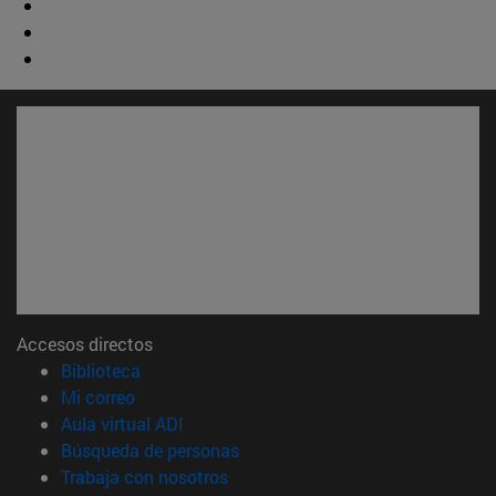
Accesos directos
(abre en nueva ventana)
Biblioteca
(abre en nueva ventana)
Mi correo
(abre en nueva ventana)
Aula virtual ADI
(abre en nueva ventana)
Búsqueda de personas
(abre en nueva ventana)
Trabaja con nosotros