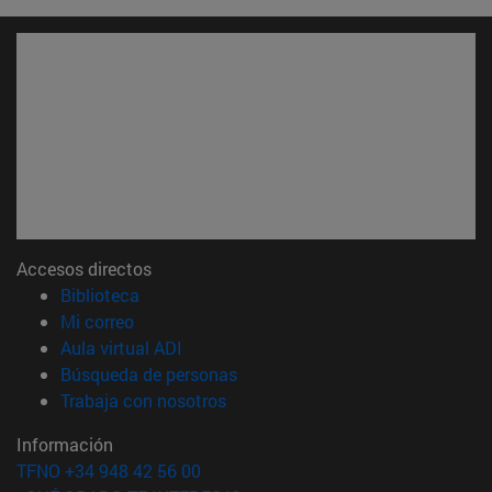
Accesos directos
(abre en nueva ventana)
Biblioteca
(abre en nueva ventana)
Mi correo
(abre en nueva ventana)
Aula virtual ADI
(abre en nueva ventana)
Búsqueda de personas
(abre en nueva ventana)
Trabaja con nosotros
Información
TFNO +34 948 42 56 00