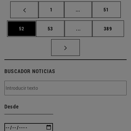
Página
Páginas intermedias Us
Página
1
...
51
Página
Página
Páginas intermedias U
Página
52
53
...
389
BUSCADOR NOTICIAS
Desde