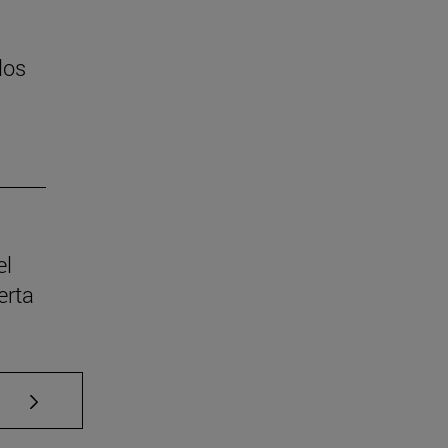
los
el
erta
Use TAB para desplazarse.