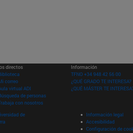
os directos
Información
(abre en nueva ventana)
Biblioteca
TFNO +34 948 42 56 00
(abre en nueva ventana)
Mi correo
¿QUÉ GRADO TE INTERESA?
(abre en nueva ventana)
Aula virtual ADI
¿QUÉ MÁSTER TE INTERESA
(abre en nueva ventana)
Búsqueda de personas
(abre en nueva ventana)
Trabaja con nosotros
versidad de
Información legal
rra
Accesibilidad
Configuración de coo