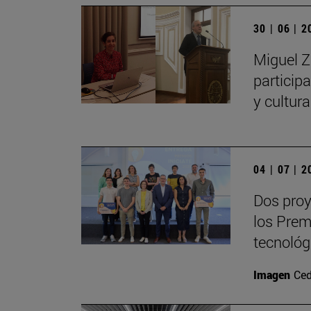
30 | 06 | 
Miguel Z
particip
y cultur
04 | 07 | 
Dos proy
los Prem
tecnológ
Imagen
Ced