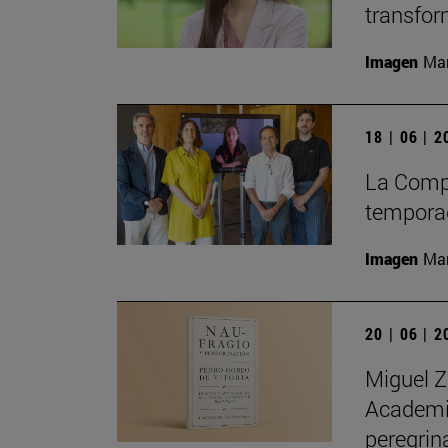
transfor
Imagen
Man
18 | 06 | 
La Compa
temporad
Imagen
Man
20 | 06 | 
Miguel Z
Academia
peregrin