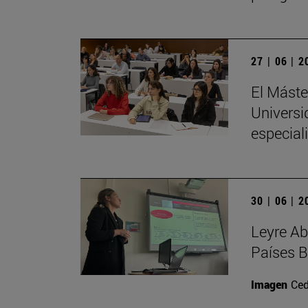
27 | 06 | 
El Máste
Universi
especial
30 | 06 | 
Leyre Ab
Países B
Imagen
Ced