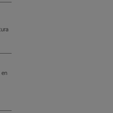
tura
 en