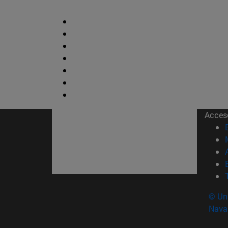
Acces
© Uni
Nava