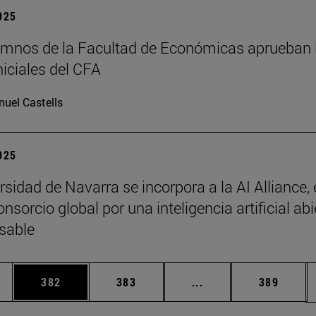
2025
mnos de la Facultad de Económicas aprueban 
niciales del CFA
uel Castells
2025
sidad de Navarra se incorpora a la AI Alliance, 
sorcio global por una inteligencia artificial abi
sable
ias Use TAB para desplazarse.
a
Página
Página
Páginas intermedias 
Página
382
383
...
389