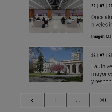
22 | 07 | 
Once alu
niveles i
Imagen
Man
22 | 07 | 
La Univer
mayor con
y respon
Página
Páginas intermed
Págin
1
...
381