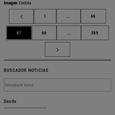
Imagen
Cedida
Página
Páginas intermedias Us
Página
1
...
66
Página
Página
Páginas intermedias U
Página
67
68
...
389
BUSCADOR NOTICIAS
Desde