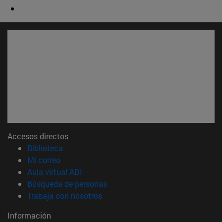
Accesos directos
(abre en nueva ventana)
Biblioteca
(abre en nueva ventana)
Mi correo
(abre en nueva ventana)
Aula virtual ADI
(abre en nueva ventana)
Búsqueda de personas
(abre en nueva ventana)
Trabaja con nosotros
Información