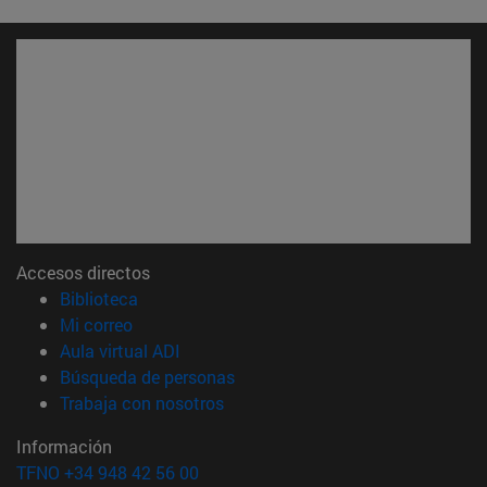
Accesos directos
(abre en nueva ventana)
Biblioteca
(abre en nueva ventana)
Mi correo
(abre en nueva ventana)
Aula virtual ADI
(abre en nueva ventana)
Búsqueda de personas
(abre en nueva ventana)
Trabaja con nosotros
Información
TFNO +34 948 42 56 00