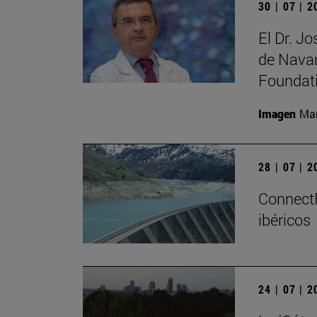
30 | 07 | 
El Dr. J
de Navar
Foundat
Imagen
Man
28 | 07 | 
ConnectF
ibéricos
24 | 07 | 