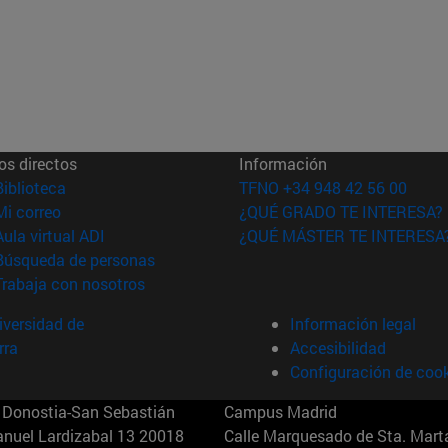
os directos
Información
(abre en nueva ventana)
Biblioteca
TFNO +34 948 42 56 00
(abre en nueva ventana)
Mi correo
¿QUÉ GRADO TE INTERESA?
(abre en nueva ventana)
Aula virtual ADI
¿QUÉ MÁSTER TE INTERESA
(abre en nueva ventana)
Búsqueda de personas
(abre en nueva ventana)
Trabaja con nosotros
versidad de
Información legal
rra
Accesibilidad
Configuración de coo
Donostia-San Sebastián
Campus Madrid
anuel Lardizabal 13 20018
Calle Marquesado de Sta. Marta