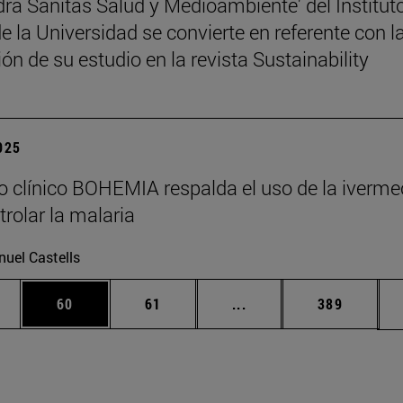
dra Sanitas Salud y Medioambiente' del Institut
 la Universidad se convierte en referente con l
ón de su estudio en la revista Sustainability
2025
o clínico BOHEMIA respalda el uso de la iverme
trolar la malaria
uel Castells
edias Use TAB para desplazarse.
ina
Página
Página
Páginas intermedias Us
Página
60
61
...
389