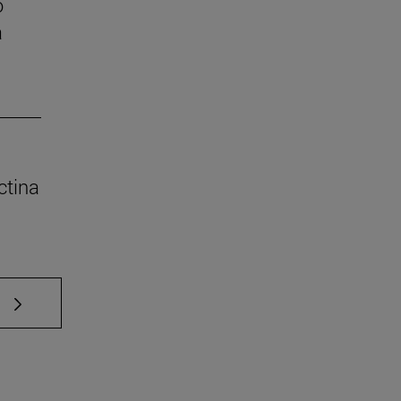
o
a
ctina
e TAB para desplazarse.