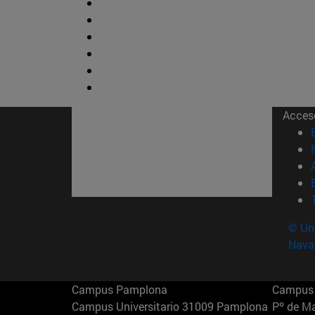
Acces
© Uni
Nava
Campus Pamplona
Campus 
Campus Universitario 31009 Pamplona
Pº de M