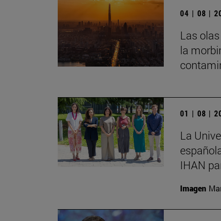
04 | 08 | 
Las olas
la morbi
contamin
01 | 08 | 
La Unive
española
IHAN par
Imagen
Man