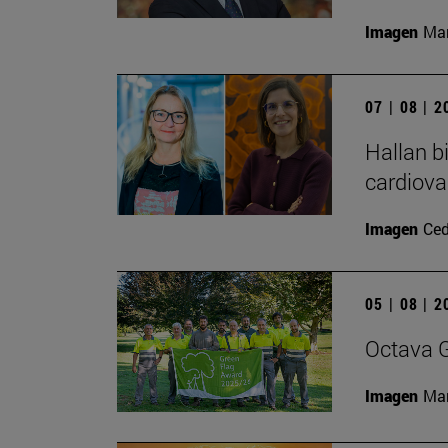
Imagen
Man
07 | 08 | 
Hallan b
cardiova
Imagen
Ced
05 | 08 | 
Octava G
Imagen
Man