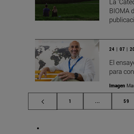
La 'Cáte
BIOMA de
publicaci
24 | 07 | 
El ensay
para con
Imagen
Man
Página
Páginas interm
Pág
1
...
59