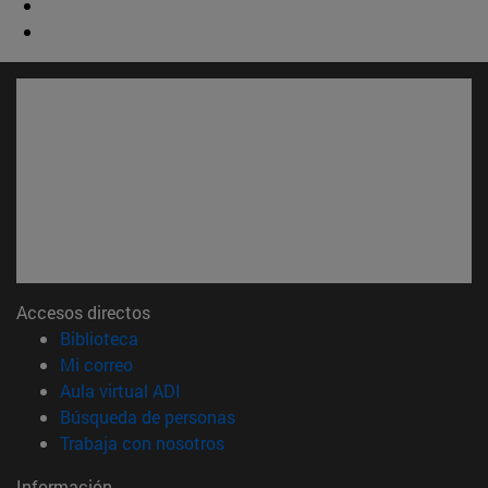
Accesos directos
(abre en nueva ventana)
Biblioteca
(abre en nueva ventana)
Mi correo
(abre en nueva ventana)
Aula virtual ADI
(abre en nueva ventana)
Búsqueda de personas
(abre en nueva ventana)
Trabaja con nosotros
Información